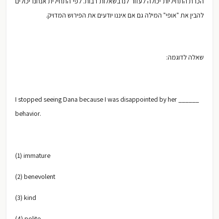
הכרת התחיליות יכולה לעזור לנו בשאלות רבות. לפי התחילית אנחנו יכולים
להבין את "אופי" המילה גם אם איננו יודעים את הפירוש המדויק.
שאלה לדוגמה:
I stopped seeing Dana because I was disappointed by her ______
behavior.
(1) immature
(2) benevolent
(3) kind
(4) polite