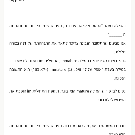
בשאלה נאמר "הפסקתי לצאת עם דנה, מפני שהייתי מאוכזב מהתנהגותה
ה-______ ".
אנו מבינים שהתשובה הנכונה צריכה לתאר את התנהגותה של דנה בצורה
שלילית.
גם אם איננו מכירים את המילה immature, התחילית im רומזת לנו שמדובר
במילה בעלת "אופי" שלילי. ואכן, (1) immature (=לא בוגר) היא התשובה
הנכונה.
נשים לב: פירוש המילה mature הוא: בוגר. תוספת התחילית im הופכת את
הפירוש ל: לא בוגר.
תרגום המשפט: הפסקתי לצאת עם דנה מפני שהייתי מאוכזב מהתנהגותה
ה
לא בוגרת
.